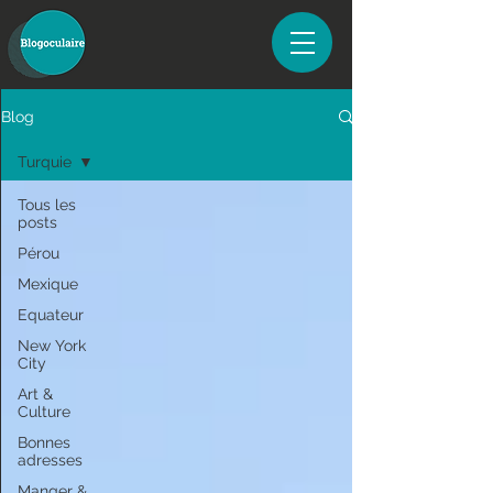
Blog
Turquie
Tous les
posts
Pérou
Mexique
Equateur
New York
City
Art &
Culture
Bonnes
adresses
Manger &