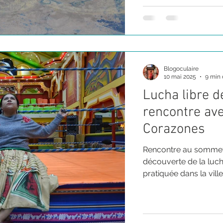
Blogoculaire
10 mai 2025
9 min 
Lucha libre de
rencontre av
Corazones
Rencontre au sommet 
découverte de la lucha
pratiquée dans la ville
mexicaine, et permett
prendre le pouvoir