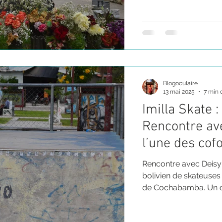
Blogoculaire
13 mai 2025
7 min 
Imilla Skate :
Rencontre ave
l’une des cofo
Rencontre avec Deisy T
bolivien de skateuses
de Cochabamba. Un co
qui prône les valeurs
polleras comme le coura