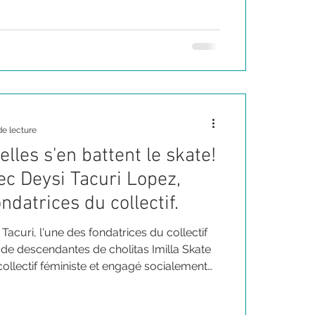
de lecture
 elles s'en battent le skate!
c Deysi Tacuri Lopez,
ndatrices du collectif.
acuri, l'une des fondatrices du collectif
 de descendantes de cholitas Imilla Skate
llectif féministe et engagé socialement
 communes au skate et à leurs ancêtres de
ge, la ténacité, la résilience...