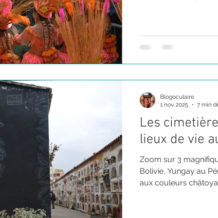
festival de costumes 
musiques, signe de la 
traditions andines pr
religion catholique
Blogoculaire
1 nov. 2025
7 min d
Les cimetière
lieux de vie 
Zoom sur 3 magnifique
Bolivie, Yungay au Pé
aux couleurs châtoya