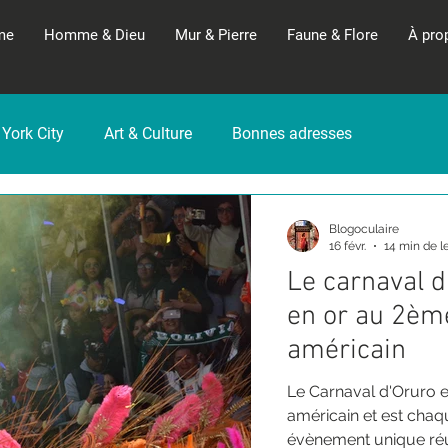
me
Homme & Dieu
Mur & Pierre
Faune & Flore
À pro
York City
Art & Culture
Bonnes adresses
c
Tourisme
Turquie
Bolivie
Rencontre / Entr
Blogoculaire
16 févr.
14 min de l
Le carnaval d'
en or au 2ème
américain
Le Carnaval d'Oruro e
américain et est chaq
évènement unique réun