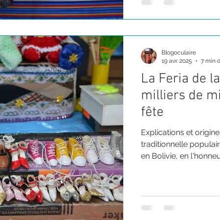
Blogoculaire
19 avr. 2025
7 min d
La Feria de la
milliers de m
fête
Explications et origine
traditionnelle popula
en Bolivie, en l'honne
fertilité, et consistant
représentant ses voeu
forme d'amulettes ou 
ancestraux. Patrimoin
l'UNESCO.