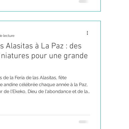
e lecture
s Alasitas à La Paz : des
iniatures pour une grande
s de la Feria de las Alasitas, fête
ire andine célébrée chaque année à la Paz,
ur de l'Ekeko, Dieu de l'abondance et de la
 à l'achat de miniatures d'objets
x et souhaits pour l'année à venir, sous
d'icônes, et remontant à des rites
e Culturel Immatériel de l'Humanité de