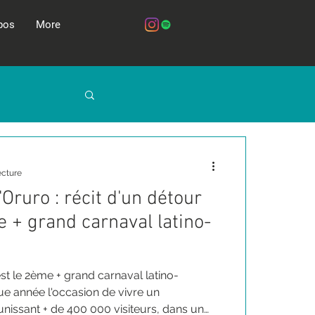
pos
More
etien
ecture
Oruro : récit d'un détour
 + grand carnaval latino-
st le 2ème + grand carnaval latino-
ue année l'occasion de vivre un
issant + de 400 000 visiteurs, dans un